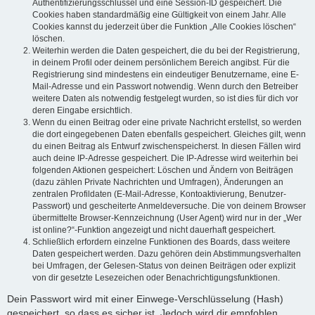
Authentifizierungsschlüssel und eine Session-ID gespeichert. Die
Cookies haben standardmäßig eine Gültigkeit von einem Jahr. Alle
Cookies kannst du jederzeit über die Funktion „Alle Cookies löschen“
löschen.
Weiterhin werden die Daten gespeichert, die du bei der Registrierung,
in deinem Profil oder deinem persönlichem Bereich angibst. Für die
Registrierung sind mindestens ein eindeutiger Benutzername, eine E-
Mail-Adresse und ein Passwort notwendig. Wenn durch den Betreiber
weitere Daten als notwendig festgelegt wurden, so ist dies für dich vor
deren Eingabe ersichtlich.
Wenn du einen Beitrag oder eine private Nachricht erstellst, so werden
die dort eingegebenen Daten ebenfalls gespeichert. Gleiches gilt, wenn
du einen Beitrag als Entwurf zwischenspeicherst. In diesen Fällen wird
auch deine IP-Adresse gespeichert. Die IP-Adresse wird weiterhin bei
folgenden Aktionen gespeichert: Löschen und Ändern von Beiträgen
(dazu zählen Private Nachrichten und Umfragen), Änderungen an
zentralen Profildaten (E-Mail-Adresse, Kontoaktivierung, Benutzer-
Passwort) und gescheiterte Anmeldeversuche. Die von deinem Browser
übermittelte Browser-Kennzeichnung (User Agent) wird nur in der „Wer
ist online?“-Funktion angezeigt und nicht dauerhaft gespeichert.
Schließlich erfordern einzelne Funktionen des Boards, dass weitere
Daten gespeichert werden. Dazu gehören dein Abstimmungsverhalten
bei Umfragen, der Gelesen-Status von deinen Beiträgen oder explizit
von dir gesetzte Lesezeichen oder Benachrichtigungsfunktionen.
Dein Passwort wird mit einer Einwege-Verschlüsselung (Hash)
gespeichert, so dass es sicher ist. Jedoch wird dir empfohlen,