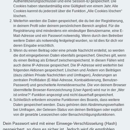
Authentifizierungsschlüssel und eine Session-ID gespeichert. Die
Cookies haben standardmäßig eine Gültigkeit von einem Jahr. Alle
Cookies kannst du jederzeit über die Funktion „Alle Cookies löschen“
löschen.
Weiterhin werden die Daten gespeichert, die du bei der Registrierung,
in deinem Profil oder deinem persönlichem Bereich angibst. Für die
Registrierung sind mindestens ein eindeutiger Benutzername, eine E-
Mail-Adresse und ein Passwort notwendig. Wenn durch den Betreiber
weitere Daten als notwendig festgelegt wurden, so ist dies für dich vor
deren Eingabe ersichtlich.
Wenn du einen Beitrag oder eine private Nachricht erstellst, so werden
die dort eingegebenen Daten ebenfalls gespeichert. Gleiches gilt, wenn
du einen Beitrag als Entwurf zwischenspeicherst. In diesen Fällen wird
auch deine IP-Adresse gespeichert. Die IP-Adresse wird weiterhin bei
folgenden Aktionen gespeichert: Löschen und Ändern von Beiträgen
(dazu zählen Private Nachrichten und Umfragen), Änderungen an
zentralen Profildaten (E-Mail-Adresse, Kontoaktivierung, Benutzer-
Passwort) und gescheiterte Anmeldeversuche. Die von deinem Browser
übermittelte Browser-Kennzeichnung (User Agent) wird nur in der „Wer
ist online?“-Funktion angezeigt und nicht dauerhaft gespeichert.
Schließlich erfordern einzelne Funktionen des Boards, dass weitere
Daten gespeichert werden. Dazu gehören dein Abstimmungsverhalten
bei Umfragen, der Gelesen-Status von deinen Beiträgen oder explizit
von dir gesetzte Lesezeichen oder Benachrichtigungsfunktionen.
Dein Passwort wird mit einer Einwege-Verschlüsselung (Hash)
gespeichert, so dass es sicher ist. Jedoch wird dir empfohlen,