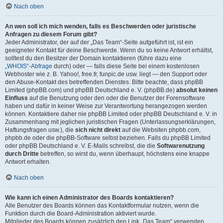
Nach oben
An wen soll ich mich wenden, falls es Beschwerden oder juristische
Anfragen zu diesem Forum gibt?
Jeder Administrator, der auf der „Das Team“-Seite aufgeführt ist, ist ein
geeigneter Kontakt für deine Beschwerde. Wenn du so keine Antwort erhältst,
solltest du den Besitzer der Domain kontaktieren (führe dazu eine
„WHOIS“-Abfrage
durch) oder — falls diese Seite bei einem kostenlosen
Webhoster wie z. B. Yahoo!, free.fr, funpic.de usw. liegt — den Support oder
den Abuse-Kontakt des betreffenden Dienstes. Bitte beachte, dass phpBB
Limited (phpBB.com) und phpBB Deutschland e. V. (phpBB.de)
absolut keinen
Einfluss
auf die Benutzung oder den oder die Benutzer der Forensoftware
haben und dafür in keiner Weise zur Verantwortung herangezogen werden
können. Kontaktiere daher nie phpBB Limited oder phpBB Deutschland e. V. in
Zusammenhang mit jeglichen juristischen Fragen (Unterlassungserklärungen,
Haftungsfragen usw.), die
sich nicht direkt
auf die Websiten phpbb.com,
phpbb.de oder die phpBB-Software selbst beziehen. Falls du phpBB Limited
oder phpBB Deutschland e. V. E-Mails schreibst, die die
Softwarenutzung
durch Dritte
betreffen, so wirst du, wenn überhaupt, höchstens eine knappe
Antwort erhalten.
Nach oben
Wie kann ich einen Administrator des Boards kontaktieren?
Alle Benutzer des Boards können das Kontaktformular nutzen, wenn die
Funktion durch die Board-Administration aktiviert wurde.
Mitglieder des Boards können zusätzlich den Link „Das Team“ verwenden.