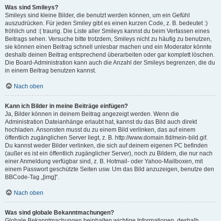
Was sind Smileys?
Smileys sind kleine Bilder, die benutzt werden können, um ein Gefühl
auszudrücken. Für jeden Smiley gibt es einen kurzen Code, z. B. bedeutet :)
fröhlich und :( traurig. Die Liste aller Smileys kannst du beim Verfassen eines
Beitrags sehen. Versuche bitte trotzdem, Smileys nicht zu häufig zu benutzen,
sie können einen Beitrag schnell unlesbar machen und ein Moderator könnte
deshalb deinen Beitrag entsprechend überarbeiten oder gar komplett löschen.
Die Board-Administration kann auch die Anzahl der Smileys begrenzen, die du
in einem Beitrag benutzen kannst.
Nach oben
Kann ich Bilder in meine Beiträge einfügen?
Ja, Bilder können in deinem Beitrag angezeigt werden. Wenn die
Administration Dateianhänge erlaubt hat, kannst du das Bild auch direkt
hochladen. Ansonsten musst du zu einem Bild verlinken, das auf einem
öffentlich zugänglichen Server liegt, z. B. http://www.domain.tld/mein-bild.gif.
Du kannst weder Bilder verlinken, die sich auf deinem eigenen PC befinden
(außer es ist ein öffentlich zugänglicher Server), noch zu Bildern, die nur nach
einer Anmeldung verfügbar sind, z. B. Hotmail- oder Yahoo-Mailboxen, mit
einem Passwort geschützte Seiten usw. Um das Bild anzuzeigen, benutze den
BBCode-Tag „[img]“.
Nach oben
Was sind globale Bekanntmachungen?
Globale Bekanntmachungen beinhalten wichtige Informationen, deshalb