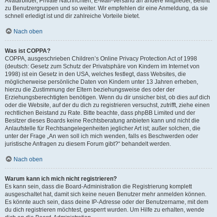
Avatarbilder, Private Nachrichten, E-Mail-Versand an andere Mitglieder, Beitritt
zu Benutzergruppen und so weiter. Wir empfehlen dir eine Anmeldung, da sie
schnell erledigt ist und dir zahlreiche Vorteile bietet.
Nach oben
Was ist COPPA?
COPPA, ausgeschrieben Children’s Online Privacy Protection Act of 1998
(deutsch: Gesetz zum Schutz der Privatsphäre von Kindern im Internet von
1998) ist ein Gesetz in den USA, welches festlegt, dass Websites, die
möglicherweise persönliche Daten von Kindern unter 13 Jahren erheben,
hierzu die Zustimmung der Eltern beziehungsweise des oder der
Erziehungsberechtigten benötigen. Wenn du dir unsicher bist, ob dies auf dich
oder die Website, auf der du dich zu registrieren versuchst, zutrifft, ziehe einen
rechtlichen Beistand zu Rate. Bitte beachte, dass phpBB Limited und der
Besitzer dieses Boards keine Rechtsberatung anbieten kann und nicht die
Anlaufstelle für Rechtsangelegenheiten jeglicher Art ist; außer solchen, die
unter der Frage „An wen soll ich mich wenden, falls es Beschwerden oder
juristische Anfragen zu diesem Forum gibt?“ behandelt werden.
Nach oben
Warum kann ich mich nicht registrieren?
Es kann sein, dass die Board-Administration die Registrierung komplett
ausgeschaltet hat, damit sich keine neuen Benutzer mehr anmelden können.
Es könnte auch sein, dass deine IP-Adresse oder der Benutzername, mit dem
du dich registrieren möchtest, gesperrt wurden. Um Hilfe zu erhalten, wende