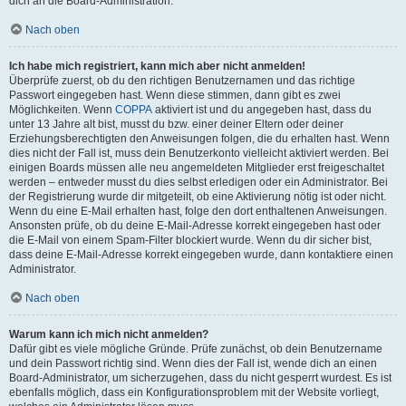
dich an die Board-Administration.
Nach oben
Ich habe mich registriert, kann mich aber nicht anmelden!
Überprüfe zuerst, ob du den richtigen Benutzernamen und das richtige
Passwort eingegeben hast. Wenn diese stimmen, dann gibt es zwei
Möglichkeiten. Wenn
COPPA
aktiviert ist und du angegeben hast, dass du
unter 13 Jahre alt bist, musst du bzw. einer deiner Eltern oder deiner
Erziehungsberechtigten den Anweisungen folgen, die du erhalten hast. Wenn
dies nicht der Fall ist, muss dein Benutzerkonto vielleicht aktiviert werden. Bei
einigen Boards müssen alle neu angemeldeten Mitglieder erst freigeschaltet
werden – entweder musst du dies selbst erledigen oder ein Administrator. Bei
der Registrierung wurde dir mitgeteilt, ob eine Aktivierung nötig ist oder nicht.
Wenn du eine E-Mail erhalten hast, folge den dort enthaltenen Anweisungen.
Ansonsten prüfe, ob du deine E-Mail-Adresse korrekt eingegeben hast oder
die E-Mail von einem Spam-Filter blockiert wurde. Wenn du dir sicher bist,
dass deine E-Mail-Adresse korrekt eingegeben wurde, dann kontaktiere einen
Administrator.
Nach oben
Warum kann ich mich nicht anmelden?
Dafür gibt es viele mögliche Gründe. Prüfe zunächst, ob dein Benutzername
und dein Passwort richtig sind. Wenn dies der Fall ist, wende dich an einen
Board-Administrator, um sicherzugehen, dass du nicht gesperrt wurdest. Es ist
ebenfalls möglich, dass ein Konfigurationsproblem mit der Website vorliegt,