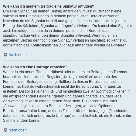
Wie kann ich meinem Beitrag eine Signatur anfügen?
Um eine Signatur an deinen Beitrag anzufügen, musst du zunächst eine
solche in den Einstellungen in deinem persönlichen Bereich entwerfen.
Nachdem du die Signatur erstellt und gespeichert hast, kannst du in jedem
Beitrag das Kästchen „Signatur anhängen“ aktivieren. Du kannst eine Signatur
auch hinzufügen, indem du in deinem persönlichen Bereich das
standardmäßige Anhängen deiner Signatur aktivierst. Wenn du einen
einzelnen Beitrag dennoch ohne Signatur verfassen möchtest, so kannst du
dort einfach das Kontrollkästchen „Signatur anhängen“ wieder deaktivieren.
Nach oben
Wie kann ich eine Umfrage erstellen?
Wenn du ein neues Thema eröffnest oder den ersten Beitrag eines Themas
bearbeitest, findest du ein Register „Umfrage erstellen“ unterhalb des
Formulars zur Beitragserstellung. Solltest du diesen Bereich nicht sehen
können, so hast du wahrscheinlich nicht die Berechtigung, Umfragen zu
erstellen. Du solltest einen Titel und mindestens zwei Antwortmöglichkeiten in
die entsprechenden Felder eingeben und dabei sicherstellen, dass jede
Antwortmöglichkeit in einer eigenen Zeile steht. Du kannst auch unter
„Auswahlmöglichkeiten pro Benutzer“ festlegen, wie viele Optionen ein
Benutzer auswählen kann, welches Zeitlimit für die Umfrage gilt (0 bedeutet
dabei eine zeitlich unbegrenzte Umfrage) und schließlich, ob die Benutzer ihre
Stimme ändern können.
Nach oben